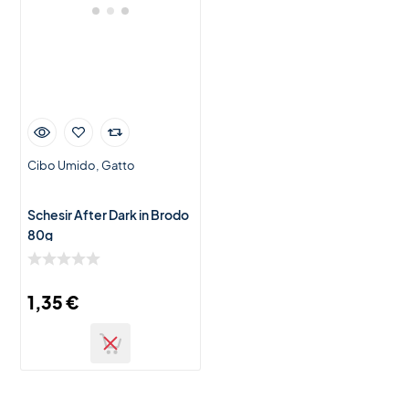
Cibo Umido
Gatto
Schesir After Dark in Brodo
80g
1,35
€