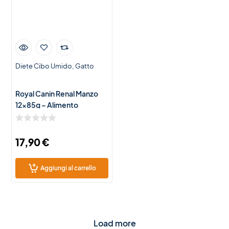
Diete Cibo Umido
Gatto
Royal Canin Renal Manzo
12x85g – Alimento
Dietetico Completo per
Gatti con Insufficienza
Renale
17,90
€
Aggiungi al carrello
Load more