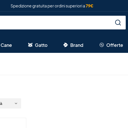
Spedizione gratuita per ordini superiori a
79€
Cane
Gatto
Brand
Offerte