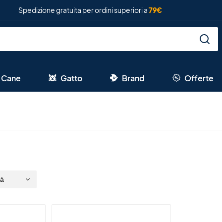
Spedizione gratuita per ordini superiori a
79€
Cane
Gatto
Brand
Offerte