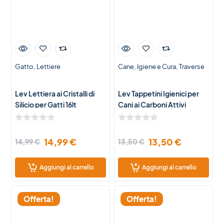
Gatto
Lettiere
Cane
Igiene e Cura
Traverse
Lev Lettiera ai Cristalli di
Lev Tappetini Igienici per
Silicio per Gatti 16lt
Cani ai Carboni Attivi
60×90 cm – 50 Pezzi
14,99
€
13,50
€
14,99
€
13,50
€
Aggiungi al carrello
Aggiungi al carrello
Offerta!
Offerta!