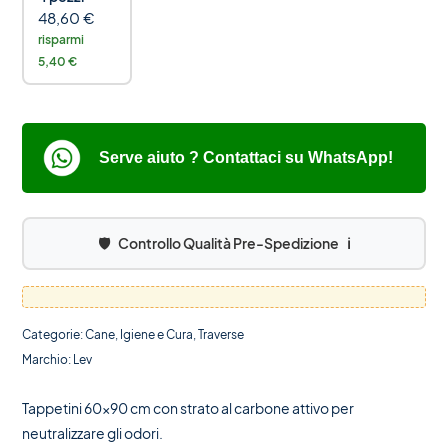
48,60
€
risparmi
5,40 €
Serve aiuto ? Contattaci su WhatsApp!
🛡️
Controllo Qualità Pre-Spedizione
ℹ️
Categorie:
Cane
,
Igiene e Cura
,
Traverse
Marchio:
Lev
Tappetini 60×90 cm con strato al carbone attivo per
neutralizzare gli odori.