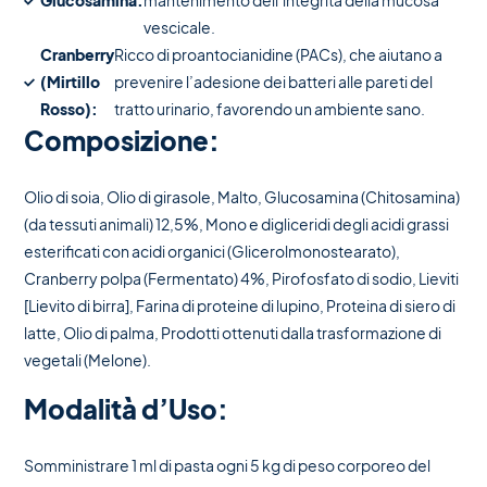
Glucosamina:
mantenimento dell’integrità della mucosa
vescicale.
Cranberry
Ricco di proantocianidine (PACs), che aiutano a
(Mirtillo
prevenire l’adesione dei batteri alle pareti del
Rosso):
tratto urinario, favorendo un ambiente sano.
Composizione:
Olio di soia, Olio di girasole, Malto, Glucosamina (Chitosamina)
(da tessuti animali) 12,5%, Mono e digliceridi degli acidi grassi
esterificati con acidi organici (Glicerolmonostearato),
Cranberry polpa (Fermentato) 4%, Pirofosfato di sodio, Lieviti
[Lievito di birra], Farina di proteine di lupino, Proteina di siero di
latte, Olio di palma, Prodotti ottenuti dalla trasformazione di
vegetali (Melone).
Modalità d’Uso:
Somministrare 1 ml di pasta ogni 5 kg di peso corporeo del