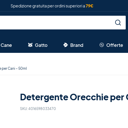
Spedizione gratuita per ordini superiori a
79€
Cane
Gatto
Brand
Offerte
 per Cani – 50ml
Detergente Orecchie per 
SKU:
4016598033470