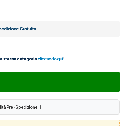
pedizione Gratuita
!
lla stessa categoria
cliccando qui
!
lità Pre-Spedizione
ℹ️