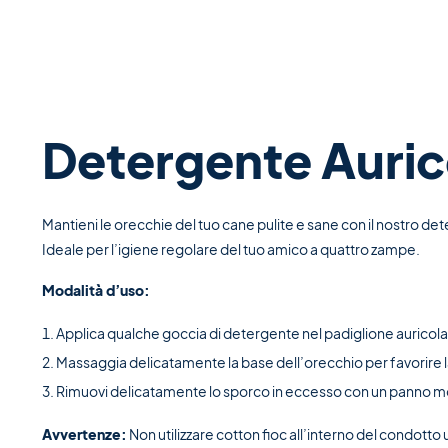
Detergente Auric
Mantieni le orecchie del tuo cane pulite e sane con il nostro de
Ideale per l’igiene regolare del tuo amico a quattro zampe.
Modalità d’uso:
Applica qualche goccia di detergente nel padiglione auricola
Massaggia delicatamente la base dell’orecchio per favorire l
Rimuovi delicatamente lo sporco in eccesso con un panno m
Avvertenze:
Non utilizzare cotton fioc all’interno del condotto u