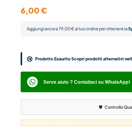
6,00
€
Aggiungi ancora
79,00
€
al tuo ordine per ottenere la
S
😢
Prodotto Esaurito Scopri prodotti alternativi ne
Serve aiuto ? Contattaci su WhatsApp!
🛡️
Controllo Qua